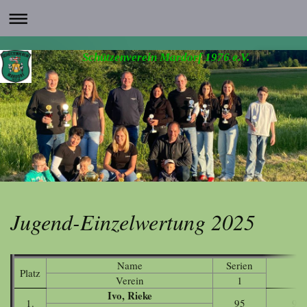
Schützenverein Mardorf 1976 e.V.
Jugend-Einzelwertung 2025
Name
Serien
Platz
Verein
1
Ivo, Rieke
1.
95
95 