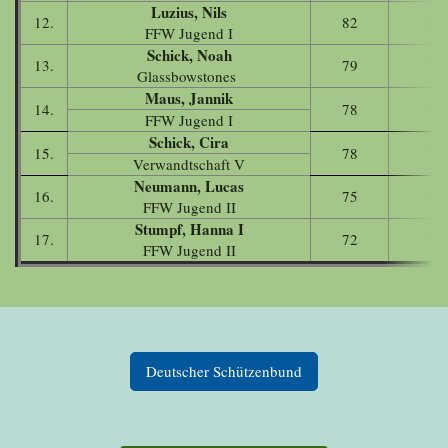
Luzius, Nils
12.
82
82
FFW Jugend I
Schick, Noah
13.
79
79
Glassbowstones
Maus, Jannik
14.
78
78
FFW Jugend I
Schick, Cira
15.
78
78
Verwandtschaft V
Neumann, Lucas
16.
75
75
FFW Jugend II
Stumpf, Hanna I
17.
72
72
FFW Jugend II
Deutscher Schützenbund