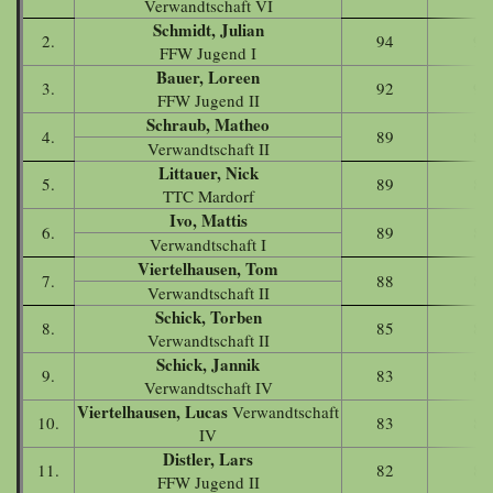
Verwandtschaft VI
Schmidt, Julian
2.
94
94
FFW Jugend I
Bauer, Loreen
3.
92
92
FFW Jugend II
Schraub, Matheo
4.
89
89
Verwandtschaft II
Littauer, Nick
5.
89
89
TTC Mardorf
Ivo, Mattis
6.
89
89
Verwandtschaft I
Viertelhausen, Tom
7.
88
88
Verwandtschaft II
Schick, Torben
8.
85
85
Verwandtschaft II
Schick, Jannik
9.
83
83
Verwandtschaft IV
Viertelhausen, Lucas
Verwandtschaft
10.
83
83
IV
Distler, Lars
11.
82
82
FFW Jugend II